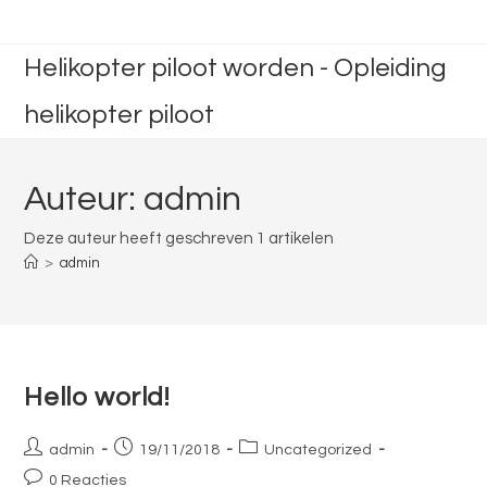
Ga
naar
Helikopter piloot worden - Opleiding
de
inhoud
helikopter piloot
Auteur:
admin
Deze auteur heeft geschreven 1 artikelen
>
admin
Hello world!
Bericht
Bericht
Berichtcategorie:
admin
19/11/2018
Uncategorized
auteur:
gepubliceerd
Bericht
0 Reacties