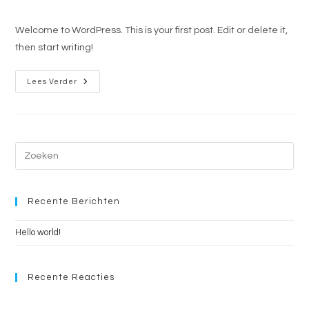
op:
reacties:
Welcome to WordPress. This is your first post. Edit or delete it,
then start writing!
Hello
Lees Verder
World!
Dru
op
es
Recente Berichten
om
het
Hello world!
zoe
te
slui
Recente Reacties